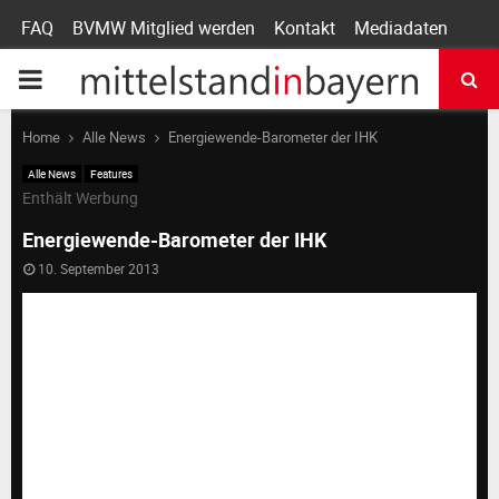
FAQ
BVMW Mitglied werden
Kontakt
Mediadaten
P
R
Home
Alle News
Energiewende-Barometer der IHK
Alle News
Features
I
Enthält Werbung
Energiewende-Barometer der IHK
M
10. September 2013
A
R
Y