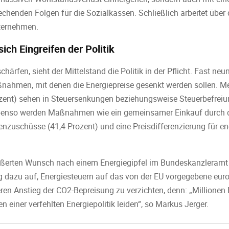
echenden Folgen für die Sozialkassen. Schließlich arbeitet über 
nternehmen.
ich Eingreifen der Politik
chärfen, sieht der Mittelstand die Politik in der Pflicht. Fast n
nahmen, mit denen die Energiepreise gesenkt werden sollen. Meh
ozent) sehen in Steuersenkungen beziehungsweise Steuerbefreiu
benso werden Maßnahmen wie ein gemeinsamer Einkauf durch d
tenzuschüsse (41,4 Prozent) und eine Preisdifferenzierung für e
rten Wunsch nach einem Energiegipfel im Bundeskanzleramt fo
 dazu auf, Energiesteuern auf das von der EU vorgegebene eu
ren Anstieg der CO2-Bepreisung zu verzichten, denn: „Millionen 
n einer verfehlten Energiepolitik leiden“, so Markus Jerger.