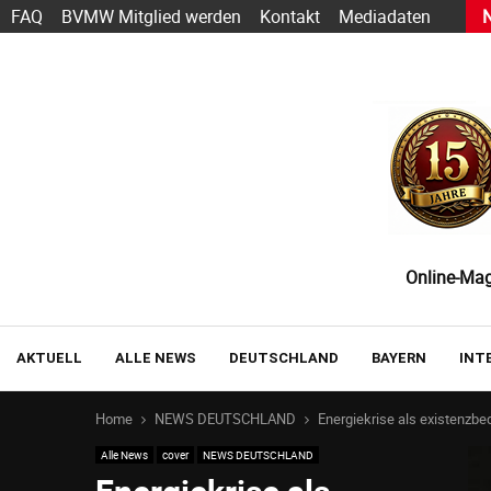
h Sarbacane wird zu Positive User
FAQ
BVMW Mitglied werden
Kontakt
Mediadaten
Online-Maga
AKTUELL
ALLE NEWS
DEUTSCHLAND
BAYERN
INT
Home
NEWS DEUTSCHLAND
Energiekrise als existenzb
Alle News
cover
NEWS DEUTSCHLAND