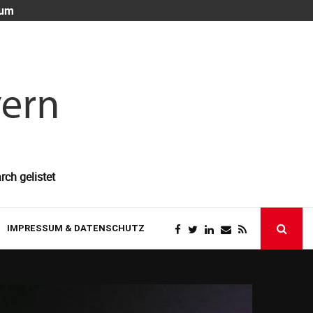
 um
Die unsichtb
rch gelistet
IMPRESSUM & DATENSCHUTZ