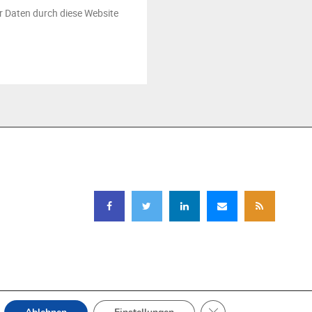
er Daten durch diese Website
FOLGEN SIE UNS
GDPR COOKIE-BANNE