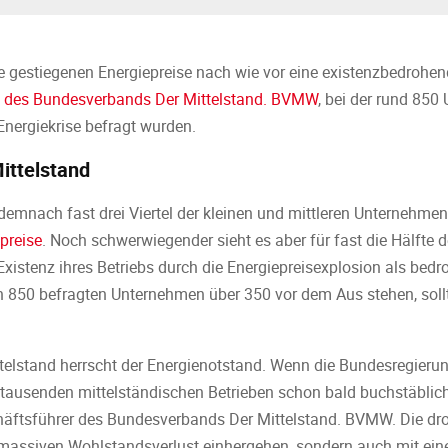
ie gestiegenen Energiepreise nach wie vor eine existenzbedrohe
e des Bundesverbands Der Mittelstand. BVMW
, bei der rund 850
Energiekrise befragt wurden.
ittelstand
 demnach fast drei Viertel der kleinen und mittleren Unternehme
preise
. Noch schwerwiegender sieht es aber für fast die Hälfte 
xistenz ihres Betriebs durch die Energiepreisexplosion als bedr
n 850 befragten Unternehmen über 350 vor dem Aus stehen, sollte
elstand herrscht der Energienotstand. Wenn die Bundesregierun
hntausenden mittelständischen Betrieben schon bald buchstäblic
häftsführer des Bundesverbands Der Mittelstand. BVMW. Die dr
massiven Wohlstandsverlust einhergehen, sondern auch mit eine