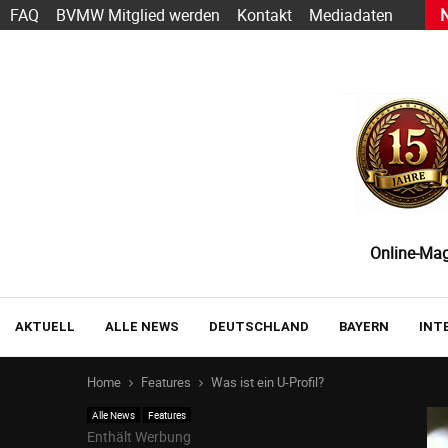
s heute schon funktioniert — und wie der Einstieg gelingt
FAQ
BVMW Mitglied werden
Kontakt
Mediadaten
Online-Maga
AKTUELL
ALLE NEWS
DEUTSCHLAND
BAYERN
INT
Home
Features
Was ist ein U-Profil?
Alle News
Features
Enthält Werbung