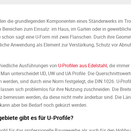
filen die grundlegenden Komponenten eines Ständerwerks im Tro
Bereichen zum Einsatz: im Haus, im Garten oder in gewerbliche
 schon sagt eine U-Form mit zwei Flanschen. Durch ihre Geometri
egliche Anwendung als Element zur Verstärkung, Schutz vor Abnu
schiedliche Ausführungen von
U-Profilen aus Edelstahl
, die immer
Man unterscheidet UD, UW und UA Profile. Die Querschnittswert
 werden, sind durch eine Norm festgelegt, die DIN 1026. U-Profi
ssen sich problemlos für ihre Nutzung zuschneiden. Die Breite
 bemessen werden, da diese nicht mehr änderbar sind. Die Län
 kann aber bei Bedarf noch gekürzt werden.
iete gibt es für U-Profile?
owohl für das professionelle Baugewerbe als auch für den Hobby