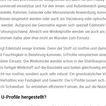
universell einsetzbar und für den Innen- und Außenbereich geeig
Gestelle, Rahmen, Geländer oder Messestände Anwendung, könn
tionen eingesetzt werden oder auch als Verzierung oder optisc
 werden. Aufgrund der Geometrie eignen sich speziell Edelstahl 
ührungsschiene. Ähnlich wie Winkelprofile werden sie auch als
ommen dabei aber eher nicht an Wänden zum Einsatz.
irgt Edelstahl einige Vorteile. Denn der Stoff ist rostfrei und da
mit Feuchtigkeit in Berührung kommen. U-Profile versprechen ein
xiblen Einsatz. Die Werkstücke werden schon in der Stahlbauprod
 fertiger Werkstoff auf die Baustelle und bieten gleichzeitig eine
icht nur rostfrei, sondern auch sehr robust. Ein grundsätzlicher 
s Verhältnis von Festigkeit und Gewicht. Die U Profile lassen si
rch Schweißen. So entstehen effiziente Formen, die auf die Nut
U-Profile hergestellt?