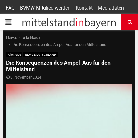
FAQ
BVMW Mitglied werden
Kontakt
Mediadaten
P
R
Home
Alle News
Die Konsequenzen des Ampel-Aus für den Mittelstand
I
Alle News
NEWS DEUTSCHLAND
Die Konsequenzen des Ampel-Aus für den
Mittelstand
M
8. November 2024
A
R
Y