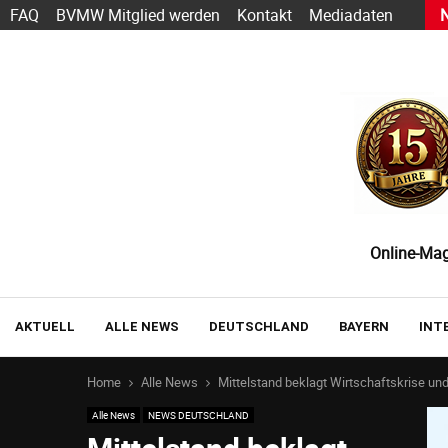
s heute schon funktioniert — und wie der Einstieg gelingt
FAQ
BVMW Mitglied werden
Kontakt
Mediadaten
Online-Maga
AKTUELL
ALLE NEWS
DEUTSCHLAND
BAYERN
INT
Home
Alle News
Mittelstand beklagt Wirtschaftskrise un
Alle News
NEWS DEUTSCHLAND