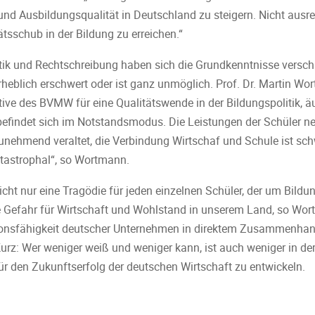
und Ausbildungsqualität in Deutschland zu steigern. Nicht ausr
tsschub in der Bildung zu erreichen.“
k und Rechtschreibung haben sich die Grundkenntnisse verschlec
heblich erschwert oder ist ganz unmöglich. Prof. Dr. Martin Wo
iative des BVMW für eine Qualitätswende in der Bildungspolitik, ä
efindet sich im Notstandsmodus. Die Leistungen der Schüler n
unehmend veraltet, die Verbindung Wirtschaf und Schule ist sch
katastrophal“, so Wortmann.
icht nur eine Tragödie für jeden einzelnen Schüler, der um Bild
 Gefahr für Wirtschaft und Wohlstand in unserem Land, so Wort
tionsfähigkeit deutscher Unternehmen in direktem Zusammenha
urz: Wer weniger weiß und weniger kann, ist auch weniger in de
r den Zukunftserfolg der deutschen Wirtschaft zu entwickeln.