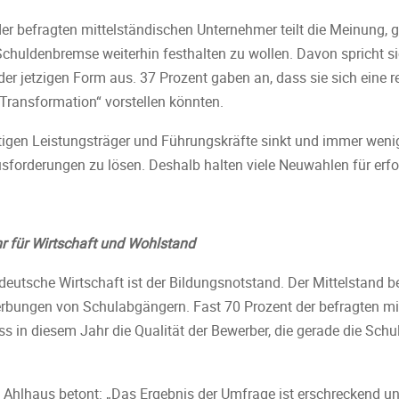
der befragten mittelständischen Unternehmer teilt die Meinung, 
chuldenbremse weiterhin festhalten zu wollen. Davon spricht sic
der jetzigen Form aus. 37 Prozent gaben an, dass sie sich eine
Transformation“ vorstellen könnten.
itigen Leistungsträger und Führungskräfte sinkt und immer wenig
sforderungen zu lösen. Deshalb halten viele Neuwahlen für erfor
r für Wirtschaft und Wohlstand
 deutsche Wirtschaft ist der Bildungsnotstand. Der Mittelstand be
erbungen von Schulabgängern. Fast 70 Prozent der befragten mi
 in diesem Jahr die Qualität der Bewerber, die gerade die Schu
 Ahlhaus betont: „Das Ergebnis der Umfrage ist erschreckend und