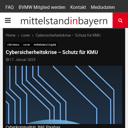
FAQ
BVMW Mitglied werden
Kontakt
Mediadaten
P
R
Home
cover
Cybersicherheitskrise – Schutz für KMU
Alle News
cover
Mittelstand Digital
I
Cybersicherheitskrise – Schutz für KMU
17. Januar 2025
M
A
R
Y
Cyberkriminalität, Bild: Pixabay