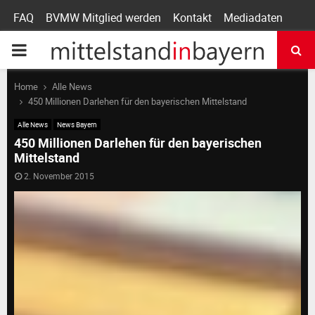
FAQ
BVMW Mitglied werden
Kontakt
Mediadaten
P
R
Home
Alle News
450 Millionen Darlehen für den bayerischen Mittelstand
I
Alle News
News Bayern
450 Millionen Darlehen für den bayerischen
Mittelstand
M
2. November 2015
A
R
Y