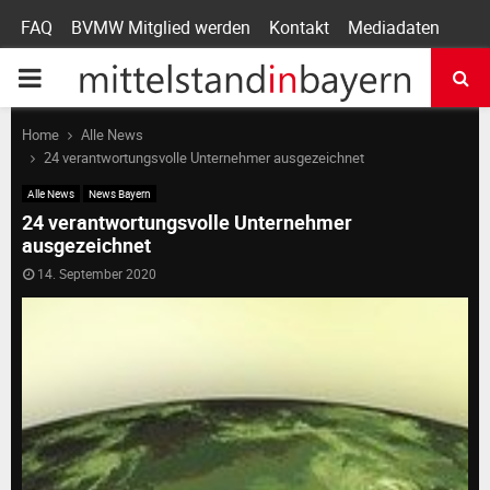
FAQ
BVMW Mitglied werden
Kontakt
Mediadaten
P
R
Home
Alle News
24 verantwortungsvolle Unternehmer ausgezeichnet
I
Alle News
News Bayern
24 verantwortungsvolle Unternehmer
ausgezeichnet
M
14. September 2020
A
R
Y