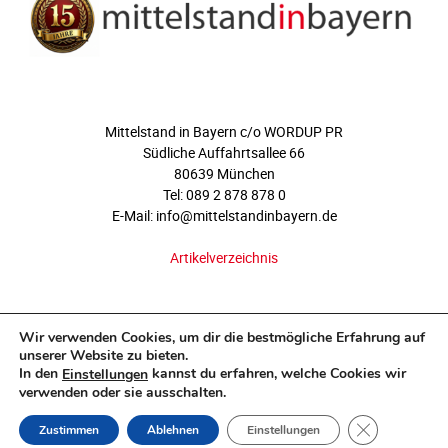
ÜBER UNS
Mittelstand in Bayern c/o WORDUP PR
Südliche Auffahrtsallee 66
80639 München
Tel: 089 2 878 878 0
E-Mail: info@mittelstandinbayern.de
Artikelverzeichnis
FOLGEN SIE UNS
Wir verwenden Cookies, um dir die bestmögliche Erfahrung auf
unserer Website zu bieten.
In den
kannst du erfahren, welche Cookies wir
Einstellungen
verwenden oder sie ausschalten.
GDPR COOKI
Zustimmen
Ablehnen
Einstellungen
©2011-2026 - www.mittelstandinbayern.de.