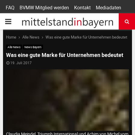
FAQ
BVMW Mitglied werden
Kontakt
Mediadaten
P
R
Home
Alle News
Was eine gute Marke für Unternehmen bedeutet
Alle News
News Bayern
I
Was eine gute Marke für Unternehmen bedeutet
19. Juli 2017
M
A
R
Y
Claudia Meindel, Triumph International und Achim von Michel vom