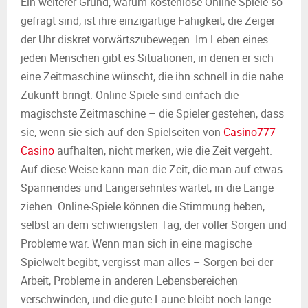
Ein weiterer Grund, warum kostenlose Online-Spiele so
gefragt sind, ist ihre einzigartige Fähigkeit, die Zeiger
der Uhr diskret vorwärtszubewegen. Im Leben eines
jeden Menschen gibt es Situationen, in denen er sich
eine Zeitmaschine wünscht, die ihn schnell in die nahe
Zukunft bringt. Online-Spiele sind einfach die
magischste Zeitmaschine – die Spieler gestehen, dass
sie, wenn sie sich auf den Spielseiten von
Casino777
Casino
aufhalten, nicht merken, wie die Zeit vergeht.
Auf diese Weise kann man die Zeit, die man auf etwas
Spannendes und Langersehntes wartet, in die Länge
ziehen. Online-Spiele können die Stimmung heben,
selbst an dem schwierigsten Tag, der voller Sorgen und
Probleme war. Wenn man sich in eine magische
Spielwelt begibt, vergisst man alles – Sorgen bei der
Arbeit, Probleme in anderen Lebensbereichen
verschwinden, und die gute Laune bleibt noch lange