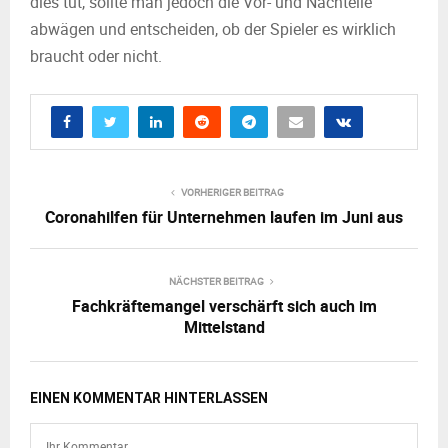
dies tut, sollte man jedoch die Vor- und Nachteile
abwägen und entscheiden, ob der Spieler es wirklich
braucht oder nicht.
VORHERIGER BEITRAG
Coronahilfen für Unternehmen laufen im Juni aus
NÄCHSTER BEITRAG
Fachkräftemangel verschärft sich auch im
Mittelstand
EINEN KOMMENTAR HINTERLASSEN