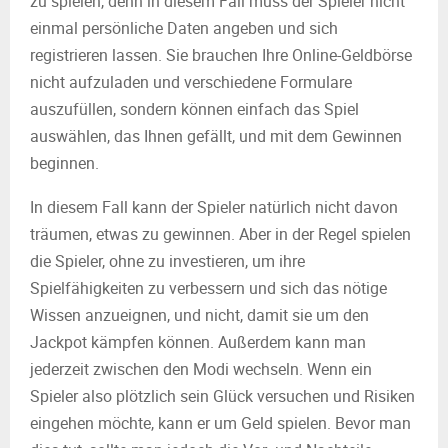
zu spielen, denn in diesem Fall muss der Spieler nicht
einmal persönliche Daten angeben und sich
registrieren lassen. Sie brauchen Ihre Online-Geldbörse
nicht aufzuladen und verschiedene Formulare
auszufüllen, sondern können einfach das Spiel
auswählen, das Ihnen gefällt, und mit dem Gewinnen
beginnen.
In diesem Fall kann der Spieler natürlich nicht davon
träumen, etwas zu gewinnen. Aber in der Regel spielen
die Spieler, ohne zu investieren, um ihre
Spielfähigkeiten zu verbessern und sich das nötige
Wissen anzueignen, und nicht, damit sie um den
Jackpot kämpfen können. Außerdem kann man
jederzeit zwischen den Modi wechseln. Wenn ein
Spieler also plötzlich sein Glück versuchen und Risiken
eingehen möchte, kann er um Geld spielen. Bevor man