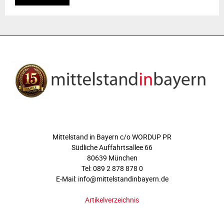
ÜBER UNS
Mittelstand in Bayern c/o WORDUP PR
Südliche Auffahrtsallee 66
80639 München
Tel: 089 2 878 878 0
E-Mail: info@mittelstandinbayern.de
Artikelverzeichnis
FOLGEN SIE UNS