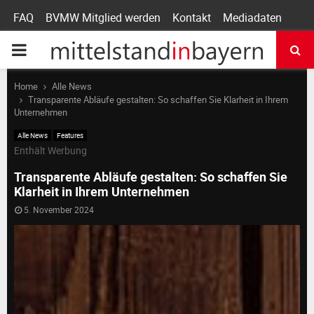
FAQ
BVMW Mitglied werden
Kontakt
Mediadaten
P
R
Home
Alle News
Transparente Abläufe gestalten: So schaffen Sie Klarheit in Ihrem
Unternehmen
I
Alle News
Features
Enthält Werbung
M
Transparente Abläufe gestalten: So schaffen Sie
Klarheit in Ihrem Unternehmen
A
5. November 2024
R
Y