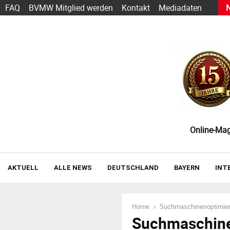
h Sarbacane wird zu Positive User
FAQ
BVMW Mitglied werden
Kontakt
Mediadaten
Online-Maga
AKTUELL
ALLE NEWS
DEUTSCHLAND
BAYERN
INT
Home
Suchmaschinenoptimie
Suchmaschine