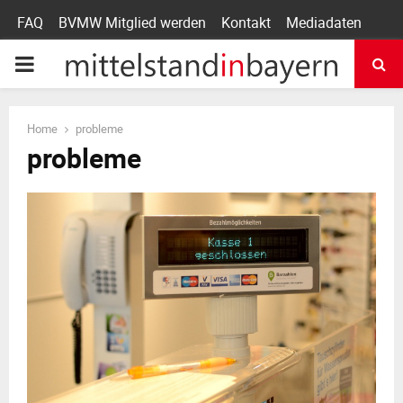
FAQ
BVMW Mitglied werden
Kontakt
Mediadaten
P
R
Home
probleme
probleme
I
M
A
R
Y