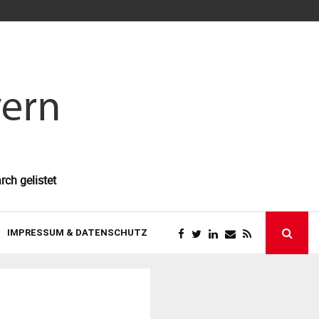
So gewinnen 
rch gelistet
IMPRESSUM & DATENSCHUTZ