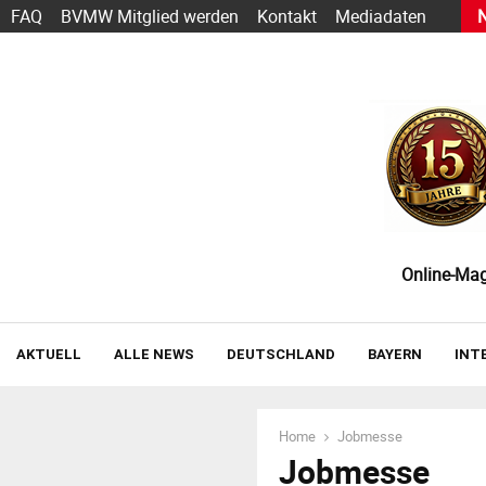
ändler Effizienzpotenziale im Lager übersehen
FAQ
BVMW Mitglied werden
Kontakt
Mediadaten
Online-Maga
AKTUELL
ALLE NEWS
DEUTSCHLAND
BAYERN
INT
Home
Jobmesse
Jobmesse