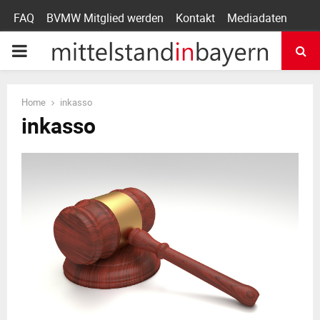
FAQ
BVMW Mitglied werden
Kontakt
Mediadaten
P
R
Home
inkasso
inkasso
I
M
A
R
Y