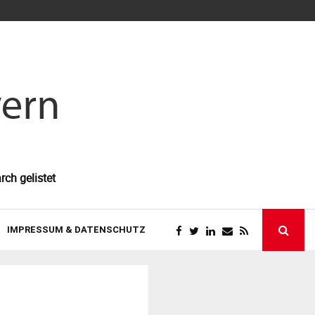
So gewinnen 
rch gelistet
IMPRESSUM & DATENSCHUTZ