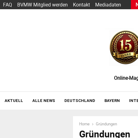
ändler Effizienzpotenziale im Lager übersehen
FAQ
BVMW Mitglied werden
Kontakt
Mediadaten
Online-Maga
AKTUELL
ALLE NEWS
DEUTSCHLAND
BAYERN
INT
Home
Gründungen
Gründungen