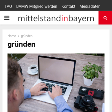
FAQ
BVMW Mitglied werden
Kontakt
Mediadaten
P
R
Home
gründen
gründen
I
M
A
R
Y