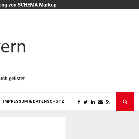
eutung von SCHEMA Markup
Mitarbeiter-
rch gelistet
IMPRESSUM & DATENSCHUTZ