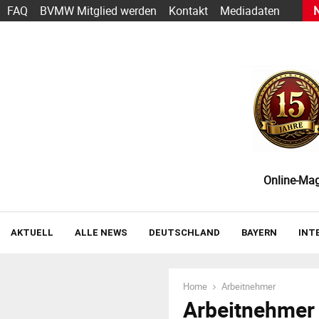
s heute schon funktioniert — und wie der Einstieg gelingt
FAQ
BVMW Mitglied werden
Kontakt
Mediadaten
Online-Maga
AKTUELL
ALLE NEWS
DEUTSCHLAND
BAYERN
INT
Home
Arbeitnehmer
Arbeitnehmer