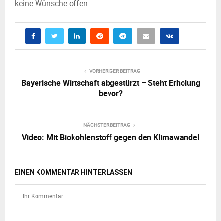
keine Wünsche offen.
VORHERIGER BEITRAG
Bayerische Wirtschaft abgestürzt – Steht Erholung
bevor?
NÄCHSTER BEITRAG
Video: Mit Biokohlenstoff gegen den Klimawandel
EINEN KOMMENTAR HINTERLASSEN