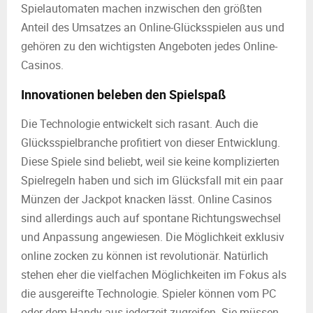
Spielautomaten machen inzwischen den größten
Anteil des Umsatzes an Online-Glücksspielen aus und
gehören zu den wichtigsten Angeboten jedes Online-
Casinos.
Innovationen beleben den Spielspaß
Die Technologie entwickelt sich rasant. Auch die
Glücksspielbranche profitiert von dieser Entwicklung.
Diese Spiele sind beliebt, weil sie keine komplizierten
Spielregeln haben und sich im Glücksfall mit ein paar
Münzen der Jackpot knacken lässt. Online Casinos
sind allerdings auch auf spontane Richtungswechsel
und Anpassung angewiesen. Die Möglichkeit exklusiv
online zocken zu können ist revolutionär. Natürlich
stehen eher die vielfachen Möglichkeiten im Fokus als
die ausgereifte Technologie. Spieler können vom PC
oder dem Handy aus jederzeit zugreifen. Sie müssen