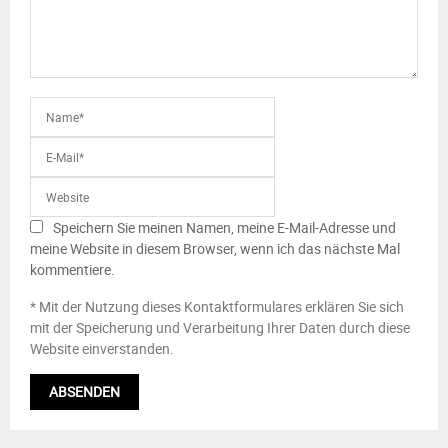
Speichern Sie meinen Namen, meine E-Mail-Adresse und
meine Website in diesem Browser, wenn ich das nächste Mal
kommentiere.
* Mit der Nutzung dieses Kontaktformulares erklären Sie sich
mit der Speicherung und Verarbeitung Ihrer Daten durch diese
Website einverstanden.