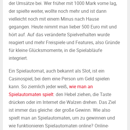
der Umsätze bei. Wer früher mit 1000 Mark vorne lag,
der spielte weiter, wollte noch mehr und ist dann
vielleicht noch mit einem Minus nach Hause
gegangen. Heute nimmt man lieber 500 Euro mit und
hört auf. Auf das veränderte Spielverhalten wurde
reagiert und mehr Freispiele und Features, also Gründe
für kleine Glücksmomente, in die Spielabläufe
integriert.
Ein Spielautomat, auch bekannt als Slot, ist ein
Casinospiel, bei dem eine Person um Geld spielen
kann. So ziemlich jeder weiß,
wie man an
Spielautomaten spielt
: den Hebel ziehen, die Taste
drücken oder im Internet die Walzen drehen. Das Ziel
ist immer das gleiche: der große Gewinn. Wie also
spielt man an Spielautomaten, um zu gewinnen und
wie funktionieren Spielautomaten online? Online-