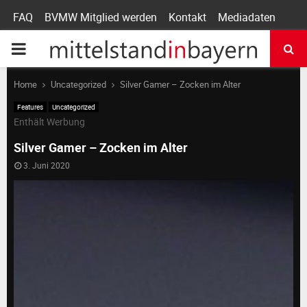
FAQ
BVMW Mitglied werden
Kontakt
Mediadaten
P
R
Home
Uncategorized
Silver Gamer – Zocken im Alter
Features
Uncategorized
I
Enthält Werbung
Silver Gamer – Zocken im Alter
M
3. Juni 2020
A
R
Y