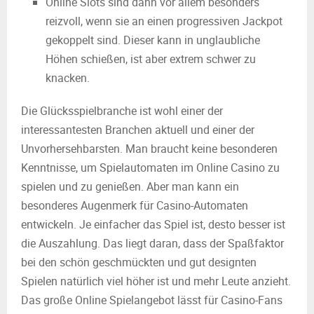
Online Slots sind dann vor allem besonders
reizvoll, wenn sie an einen progressiven Jackpot
gekoppelt sind. Dieser kann in unglaubliche
Höhen schießen, ist aber extrem schwer zu
knacken.
Die Glücksspielbranche ist wohl einer der
interessantesten Branchen aktuell und einer der
Unvorhersehbarsten. Man braucht keine besonderen
Kenntnisse, um Spielautomaten im Online Casino zu
spielen und zu genießen. Aber man kann ein
besonderes Augenmerk für Casino-Automaten
entwickeln. Je einfacher das Spiel ist, desto besser ist
die Auszahlung. Das liegt daran, dass der Spaßfaktor
bei den schön geschmückten und gut designten
Spielen natürlich viel höher ist und mehr Leute anzieht.
Das große Online Spielangebot lässt für Casino-Fans