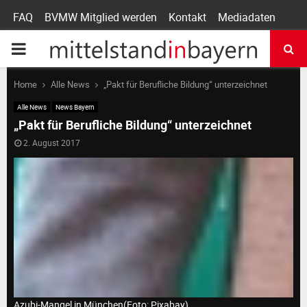
FAQ
BVMW Mitglied werden
Kontakt
Mediadaten
P
R
Home
Alle News
„Pakt für Berufliche Bildung“ unterzeichnet
Alle News
News Bayern
I
„Pakt für Berufliche Bildung“ unterzeichnet
2. August 2017
M
A
R
Y
Azubi-Mangel in München(Foto: Pixabay)