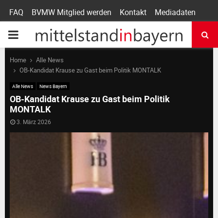
FAQ
BVMW Mitglied werden
Kontakt
Mediadaten
P
R
Home
Alle News
OB-Kandidat Krause zu Gast beim Politik MONTALK
I
Alle News
News Bayern
OB-Kandidat Krause zu Gast beim Politik
MONTALK
M
3. März 2026
A
R
Y