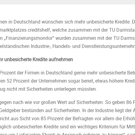
en in Deutschland wünschen sich mehr unbesicherte Kredite. Di
tmarktplatzes creditshelf, welche zusammen mit der TU Darmsta
en „Finanzierungsmonitor“ wurden zusammen mit der TU Darms
elständischen Industrie-, Handels- und Dienstleistungsunterneh
hr unbesicherte Kredite aufnehmen
Prozent der Firmen in Deutschland gerne mehr unbesicherte Betr
 52 Prozent der Unternehmen sogar bereit, etwas höhere Kredi
ug nicht mit Sicherheiten unterlegen müssten.
egen nach wie vor großen Wert auf Sicherheiten: So geben 86 P
Geldgeber bestünden auf Sicherheiten. In der Industrie liegt der 
richt aus Sicht von 85 Prozent der Befragten vor allem die Erhö
glich unbesicherten Kredite sind ein wichtiges Kriterium für Mitt
eise um Lieferanten-Skonti in Anspruch nehmen zu können“, sagt