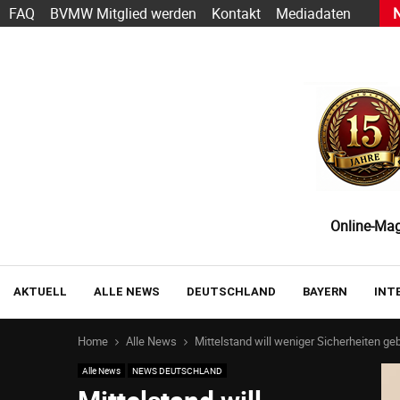
h Sarbacane wird zu Positive User
FAQ
BVMW Mitglied werden
Kontakt
Mediadaten
Online-Maga
AKTUELL
ALLE NEWS
DEUTSCHLAND
BAYERN
INT
Home
Alle News
Mittelstand will weniger Sicherheiten ge
Alle News
NEWS DEUTSCHLAND