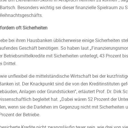
Bartsch. Besonders wichtig sei dieser finanzielle Spielraum zu 
Weihnachtsgeschäfts.
rfordern oft Sicherheiten
ebe bei ihren Hausbanken üblicherweise einige Sicherheiten stel
hr laufendes Geschäft benötigen. So haben laut „Finanzierungsmo
r Betriebsmittelkredite mit Sicherheiten unterlegt, 43 Prozent bi
 Drittel.
 wie unflexibel die mittelständische Wirtschaft bei der kurzfristi
anken ist. Der Knackpunkt sind die von den Kreditinstituten gef
ebäuden, Anlagen oder Grundstücken“, erläutert Prof. Dr. Dirk S
wissenschaftlich begleitet hat. „Dabei wären 52 Prozent der Unt
len, wenn sie die Darlehen im Gegenzug nicht mit Sicherheiten 
rozent der Betriebe.
icherte Kredite nicht zwangsläufig teuer sein, wie drei von vie