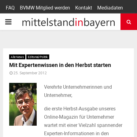
FAQ
BVMW Mitglied werden
Kontakt
Mediadaten
P
R
I
Alle News
Editorial/Politik
Mit Expertenwissen in den Herbst starten
M
25. September 2012
A
Verehrte Unternehmerinnen und
Unternehmer,
R
die erste Herbst-Ausgabe unseres
Online-Magazin für Unternehmer
Y
wartet mit einer Vielzahl spannender
Experten-Informationen in den