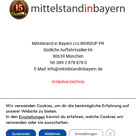
ÜBER UNS
Mittelstand in Bayern c/o WORDUP PR
Südliche Auffahrtsallee 66
80639 München
Tel: 089 2 878 878 0
E-Mail: info@mittelstandinbayern.de
Artikelverzeichnis
FOLGEN SIE UNS
Wir verwenden Cookies, um dir die bestmögliche Erfahrung auf
unserer Website zu bieten.
In den
kannst du erfahren, welche Cookies wir
Einstellungen
verwenden oder sie ausschalten.
GDPR COOKI
Zustimmen
Ablehnen
Einstellungen