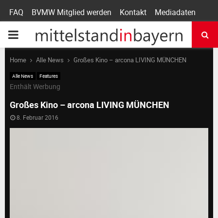
FAQ
BVMW Mitglied werden
Kontakt
Mediadaten
P
R
Home
Alle News
Großes Kino – arcona LIVING MÜNCHEN
Alle News
Features
I
Enthält Werbung
Großes Kino – arcona LIVING MÜNCHEN
M
8. Februar 2016
A
R
Y