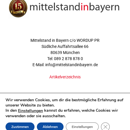
ÜBER UNS
Mittelstand in Bayern c/o WORDUP PR
Südliche Auffahrtsallee 66
80639 München
Tel: 089 2 878 878 0
E-Mail: info@mittelstandinbayern.de
Artikelverzeichnis
FOLGEN SIE UNS
Wir verwenden Cookies, um dir die bestmögliche Erfahrung auf
unserer Website zu bieten.
In den
kannst du erfahren, welche Cookies wir
Einstellungen
verwenden oder sie ausschalten.
GDPR COOKI
Zustimmen
Ablehnen
Einstellungen