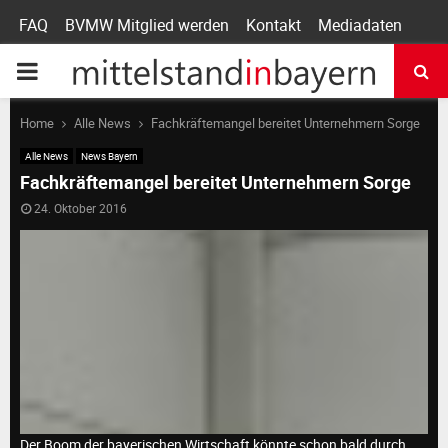
FAQ
BVMW Mitglied werden
Kontakt
Mediadaten
P
R
Home
Alle News
Fachkräftemangel bereitet Unternehmern Sorge
Alle News
News Bayern
I
Fachkräftemangel bereitet Unternehmern Sorge
24. Oktober 2016
M
A
R
Y
Der Boom der bayerischen Wirtschaft könnte schon bald durch