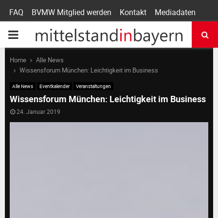
FAQ
BVMW Mitglied werden
Kontakt
Mediadaten
P
R
Home
Alle News
Wissensforum München: Leichtigkeit im Business
I
Alle News
Eventkalender
Veranstaltungen
Wissensforum München: Leichtigkeit im Business
M
24. Januar 2019
A
R
Y