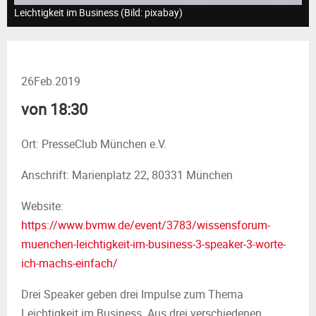
M
Leichtigkeit im Business (Bild: pixabay)
E
N
26
Feb.
2019
von 18:30
U
Ort: PresseClub München e.V.
Anschrift: Marienplatz 22, 80331 München
Website:
https://www.bvmw.de/event/3783/wissensforum-
muenchen-leichtigkeit-im-business-3-speaker-3-worte-
ich-machs-einfach/
Drei Speaker geben drei Impulse zum Thema
Leichtigkeit im Business. Aus drei verschiedenen