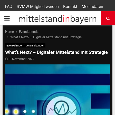
FAQ
BVMW Mitglied werden
Kontakt
Mediadaten
P
R
Home
Eventkalender
What’s Next? – Digitaler Mittelstand mit Strategie
I
Eventkalender
Veranstaltungen
What’s Next? – Digitaler Mittelstand mit Strategie
M
9. November 2022
A
R
Y