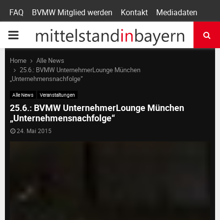
FAQ
BVMW Mitglied werden
Kontakt
Mediadaten
P
R
Home
Alle News
25.6.: BVMW UnternehmerLounge München
„Unternehmensnachfolge“
I
Alle News
Veranstaltungen
25.6.: BVMW UnternehmerLounge München
M
„Unternehmensnachfolge“
24. Mai 2015
A
R
Y