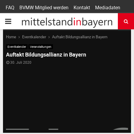
FAQ
BVMW Mitglied werden
Kontakt
Mediadaten
P
R
Home
Eventkalender
Auftakt Bildungsallianz in Bayern
Eventkalender
Veranstaltungen
I
Auftakt Bildungsallianz in Bayern
30. Juli 2020
M
A
R
Y