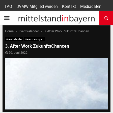
FAQ
BVMW Mitglied werden
Kontakt
Mediadaten
P
R
Home
Eventkalender
3. After Work ZukunftsChancen
Eventkalender
Veranstaltungen
I
3. After Work ZukunftsChancen
20. Juni 2022
M
A
R
Y