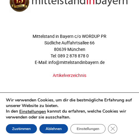
ÜBER UNS
Mittelstand in Bayern c/o WORDUP PR
Südliche Auffahrtsallee 66
80639 München
Tel: 089 2 878 878 0
E-Mail: info@mittelstandinbayern.de
Artikelverzeichnis
FOLGEN SIE UNS
Wir verwenden Cookies, um dir die bestmögliche Erfahrung auf
unserer Website zu bieten.
In den
kannst du erfahren, welche Cookies wir
Einstellungen
verwenden oder sie ausschalten.
GDPR COOKI
Zustimmen
Ablehnen
Einstellungen
©2011-2026 - www.mittelstandinbayern.de.