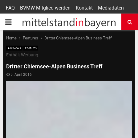
FAQ
BVMW Mitglied werden
Kontakt
Mediadaten
P
R
Home
Features
Dritter Chiemsee-Alpen Business Treff
Alle News
Features
I
Enthält Werbung
Dritter Chiemsee-Alpen Business Treff
M
5. April 2016
A
R
Y