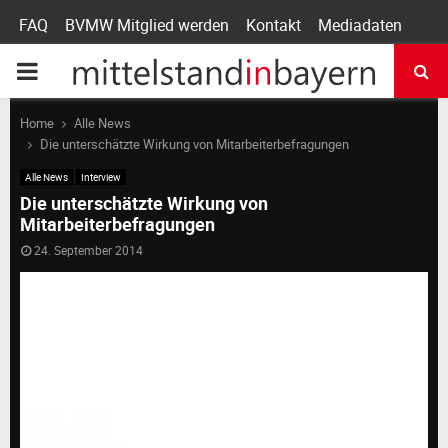
FAQ
BVMW Mitglied werden
Kontakt
Mediadaten
P
R
Home
Alle News
Die unterschätzte Wirkung von Mitarbeiterbefragungen
I
Alle News
Interview
Die unterschätzte Wirkung von
Mitarbeiterbefragungen
M
24. September 2014
A
R
Y