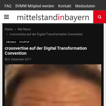
FAQ
BVMW Mitglied werden
Kontakt
Mediadaten
P
R
Home
Alle News
crossvertise auf der Digital Transformation Convention
I
Alle News
STARTUP
crossvertise auf der Digital Transformation
Convention
M
4. Dezember 2017
A
R
Y