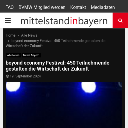
FAQ
BVMW Mitglied werden
Kontakt
Mediadaten
P
R
Home
Alle News
beyond economy Festival: 450 Teilnehmende gestalten die
Wirtschaft der Zukunft
I
Alle News
News Bayern
beyond economy Festival: 450 Teilnehmende
M
gestalten die Wirtschaft der Zukunft
19. September 2024
A
R
Y