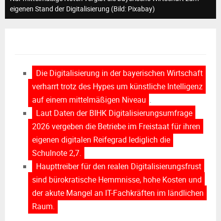
M
eigenen Stand der Digitalisierung (Bild: Pixabay)
E
N
Die Digitalisierung in der bayerischen Wirtschaft
U
verharrt trotz des Hypes um künstliche Intelligenz
auf einem mittelmäßigen Niveau
.
Laut Daten der BIHK Digitalisierungsumfrage
2026 vergeben die Betriebe im Freistaat für ihren
eigenen digitalen Reifegrad lediglich die
Schulnote 2,7.
Haupttreiber für den realen Digitalisierungsfrust
sind bürokratische Hemmnisse, hohe Kosten und
der akute Mangel an IT-Fachkräften im ländlichen
Raum.