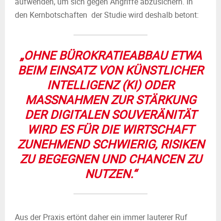
aufwenden, um sich gegen Angriffe abzusichern. In
den Kernbotschaften der Studie wird deshalb betont:
„OHNE BÜROKRATIEABBAU ETWA
BEIM EINSATZ VON KÜNSTLICHER
INTELLIGENZ (KI) ODER
MASSNAHMEN ZUR STÄRKUNG D
ER DIGITALEN SOUVERÄNITÄT W
IRD ES FÜR DIE WIRTSCHAFT Z
UNEHMEND SCHWIERIG, RISIKEN Z
U BEGEGNEN UND CHANCEN ZU N
UTZEN.“
Aus der Praxis ertönt daher ein immer lauterer Ruf