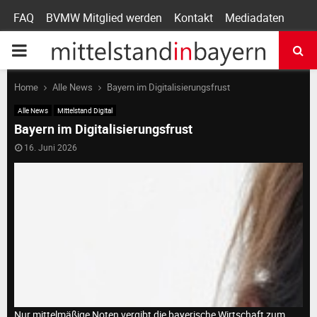
FAQ
BVMW Mitglied werden
Kontakt
Mediadaten
P
R
Home
Alle News
Bayern im Digitalisierungsfrust
Alle News
Mittelstand Digital
I
Bayern im Digitalisierungsfrust
16. Juni 2026
M
A
R
Y
Nur mittelmäßige Noten vergibt die bayerische Wirtschaft zum