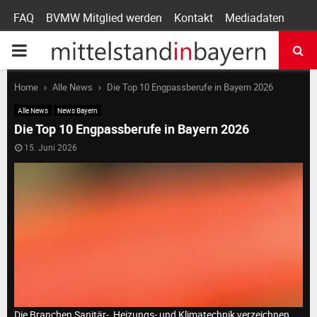
FAQ
BVMW Mitglied werden
Kontakt
Mediadaten
P
R
Home
Alle News
Die Top 10 Engpassberufe in Bayern 2026
Alle News
News Bayern
I
Die Top 10 Engpassberufe in Bayern 2026
15. Juni 2026
M
A
R
Y
Die Branchen Sanitär-, Heizungs- und Klimatechnik verzeichnen