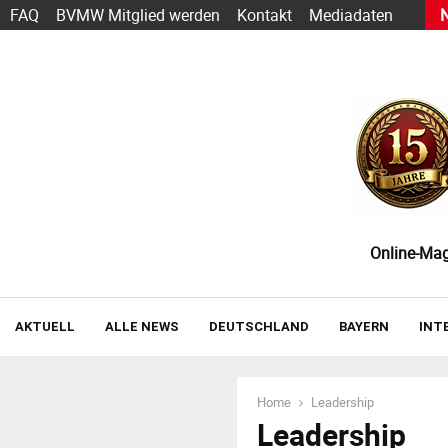
s heute schon funktioniert — und wie der Einstieg gelingt
FAQ
BVMW Mitglied werden
Kontakt
Mediadaten
Online-Maga
AKTUELL
ALLE NEWS
DEUTSCHLAND
BAYERN
INT
Home
Leadership
Leadership