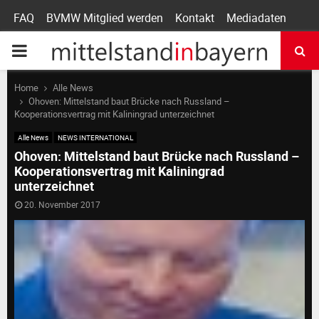
FAQ
BVMW Mitglied werden
Kontakt
Mediadaten
P
R
Home
Alle News
Ohoven: Mittelstand baut Brücke nach Russland –
Kooperationsvertrag mit Kaliningrad unterzeichnet
I
Alle News
NEWS INTERNATIONAL
Ohoven: Mittelstand baut Brücke nach Russland –
M
Kooperationsvertrag mit Kaliningrad
unterzeichnet
A
20. November 2017
R
Y