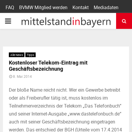
FAQ
BVMW Mitglied werden
Kontakt
Mediadaten
P
R
I
Alle News
Tipps
Kostenloser Telekom-Eintrag mit
M
Geschäftsbezeichnung
8. Mai 2014
A
Der bloße Name reicht nicht. Wer ein Gewerbe betreibt
oder als Freiberufler tätig ist, muss kostenlos im
R
Teilnehmerverzeichnis der Telekom „Das Telefonbuch“
und seiner Internet-Ausgabe „www.dastelefonbuch.de“
Y
auch mit seiner Geschäftsbezeichnung eingetragen
werden. Das entschied der BGH (Urteile vom 17.4.2014