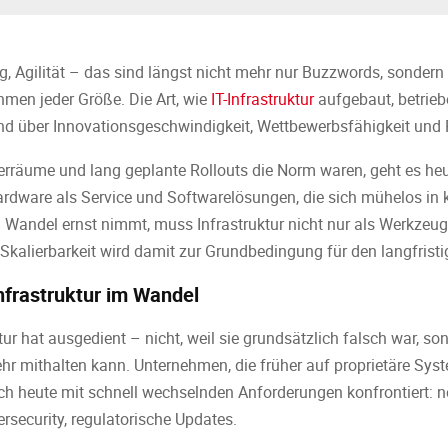
g, Agilität – das sind längst nicht mehr nur Buzzwords, sondern
men jeder Größe. Die Art, wie
IT-Infrastruktur
aufgebaut, betrieb
d über Innovationsgeschwindigkeit, Wettbewerbsfähigkeit und R
erräume und lang geplante Rollouts die Norm waren, geht es heute
dware als Service und Softwarelösungen, die sich mühelos i
n Wandel ernst nimmt, muss Infrastruktur nicht nur als Werkzeug
kalierbarkeit wird damit zur Grundbedingung für den langfristi
Infrastruktur im Wandel
tur hat ausgedient – nicht, weil sie grundsätzlich falsch war, son
r mithalten kann. Unternehmen, die früher auf proprietäre Syst
ch heute mit schnell wechselnden Anforderungen konfrontiert: n
rsecurity, regulatorische Updates.