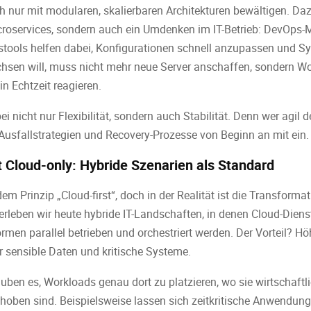
ch nur mit modularen, skalierbaren Architekturen bewältigen. Da
oservices, sondern auch ein Umdenken im IT-Betrieb: DevOps-Mo
ools helfen dabei, Konfigurationen schnell anzupassen und Sys
hsen will, muss nicht mehr neue Server anschaffen, sondern Wo
n Echtzeit reagieren.
ei nicht nur Flexibilität, sondern auch Stabilität. Denn wer agil 
usfallstrategien und Recovery-Prozesse von Beginn an mit ein.
ht Cloud-only: Hybride Szenarien als Standard
m Prinzip „Cloud-first“, doch in der Realität ist die Transformat
erleben wir heute hybride IT-Landschaften, in denen Cloud-Dienst
rmen parallel betrieben und orchestriert werden. Der Vorteil? Höhe
er sensible Daten und kritische Systeme.
auben es, Workloads genau dort zu platzieren, wo sie wirtschaftl
oben sind. Beispielsweise lassen sich zeitkritische Anwendunge