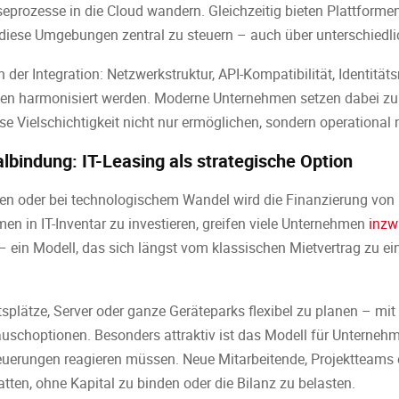
eprozesse in die Cloud wandern. Gleichzeitig bieten Plattforme
 diese Umgebungen zentral zu steuern – auch über unterschiedli
n der Integration: Netzwerkstruktur, API-Kompatibilität, Identi
sen harmonisiert werden. Moderne Unternehmen setzen dabei 
ese Vielschichtigkeit nicht nur ermöglichen, sondern operationa
lbindung: IT-Leasing als strategische Option
n oder bei technologischem Wandel wird die Finanzierung von
n in IT-Inventar zu investieren, greifen viele Unternehmen
inzw
 ein Modell, das sich längst vom klassischen Mietvertrag zu e
itsplätze, Server oder ganze Geräteparks flexibel zu planen – mit 
auschoptionen. Besonders attraktiv ist das Modell für Unternehm
euerungen reagieren müssen. Neue Mitarbeitende, Projektteams
tatten, ohne Kapital zu binden oder die Bilanz zu belasten.