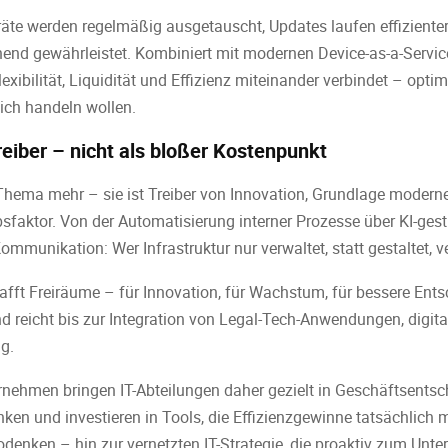
eräte werden regelmäßig ausgetauscht, Updates laufen effizienter,
end gewährleistet. Kombiniert mit modernen Device-as-a-Service
lexibilität, Liquidität und Effizienz miteinander verbindet – opti
lich handeln wollen.
Treiber – nicht als bloßer Kostenpunkt
-Thema mehr – sie ist Treiber von Innovation, Grundlage moder
faktor. Von der Automatisierung interner Prozesse über KI-ges
ommunikation: Wer Infrastruktur nur verwaltet, statt gestaltet, v
hafft Freiräume – für Innovation, für Wachstum, für bessere Ent
 und reicht bis zur Integration von Legal-Tech-Anwendungen, digi
g.
nehmen bringen IT-Abteilungen daher gezielt in Geschäftsentsc
ken und investieren in Tools, die Effizienzgewinne tatsächlich
odenken – hin zur vernetzten IT-Strategie, die proaktiv zum Unte