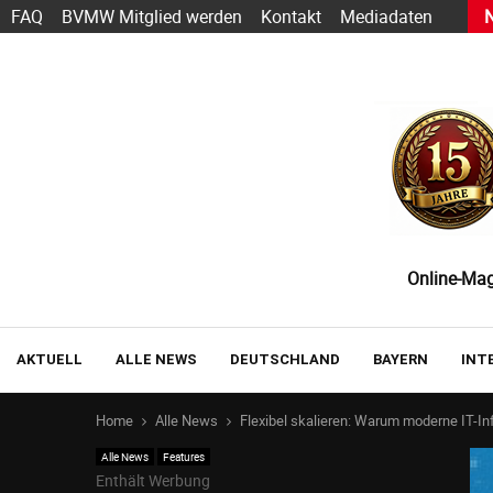
s heute schon funktioniert — und wie der Einstieg gelingt
FAQ
BVMW Mitglied werden
Kontakt
Mediadaten
Online-Maga
AKTUELL
ALLE NEWS
DEUTSCHLAND
BAYERN
INT
Home
Alle News
Flexibel skalieren: Warum moderne IT-I
Alle News
Features
Enthält Werbung