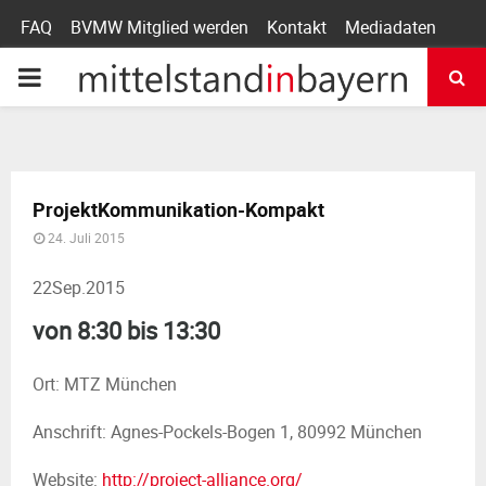
FAQ
BVMW Mitglied werden
Kontakt
Mediadaten
P
R
I
ProjektKommunikation-Kompakt
24. Juli 2015
M
22
Sep.
2015
A
von 8:30 bis 13:30
R
Ort: MTZ München
Y
Anschrift: Agnes-Pockels-Bogen 1, 80992 München
Website:
http://project-alliance.org/