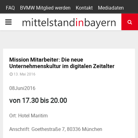
FAQ
BVMW Mitglied werden
Kontakt
Mediadaten
P
R
I
Mission Mitarbeiter: Die neue
Unternehmenskultur im digitalen Zeitalter
M
13. Mai 2016
A
08
Juni
2016
von 17.30 bis 20.00
R
Ort: Hotel Maritim
Y
Anschrift: Goethestraße 7, 80336 München