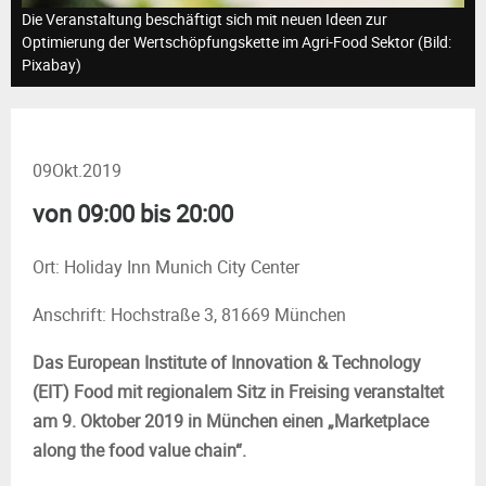
M
Die Veranstaltung beschäftigt sich mit neuen Ideen zur
Optimierung der Wertschöpfungskette im Agri-Food Sektor (Bild:
E
Pixabay)
N
09
Okt.
2019
U
von 09:00 bis 20:00
Ort: Holiday Inn Munich City Center
Anschrift: Hochstraße 3, 81669 München
Das European Institute of Innovation & Technology
(EIT) Food mit regionalem Sitz in Freising veranstaltet
am 9. Oktober 2019 in München einen „Marketplace
along the food value chain“.