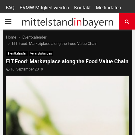
FAQ
BVMW Mitglied werden
Kontakt
Mediadaten
P
R
Home
Eventkalender
EIT Food: Marketplace along the Food Value Chain
I
Eventkalender
Veranstaltungen
EIT Food: Marketplace along the Food Value Chain
M
16. September 2019
A
R
Y