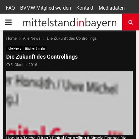
FAQ
BVMW Mitglied werden
Kontakt
Mediadaten
P
R
Home
Alle News
Die Zukunft des Controllings
Alle News
Bücher & mehr
I
Die Zukunft des Controllings
5. Oktober 2016
M
A
R
Y
Horváth/Michel (Hrsg.) Digital Controlling & Simple Finance Die