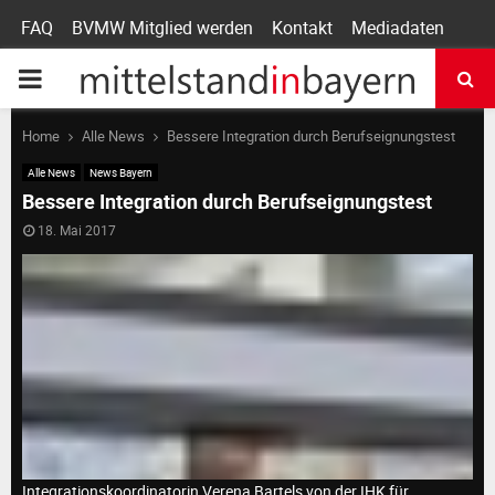
FAQ
BVMW Mitglied werden
Kontakt
Mediadaten
P
R
Home
Alle News
Bessere Integration durch Berufseignungstest
Alle News
News Bayern
I
Bessere Integration durch Berufseignungstest
18. Mai 2017
M
A
R
Y
Integrationskoordinatorin Verena Bartels von der IHK für