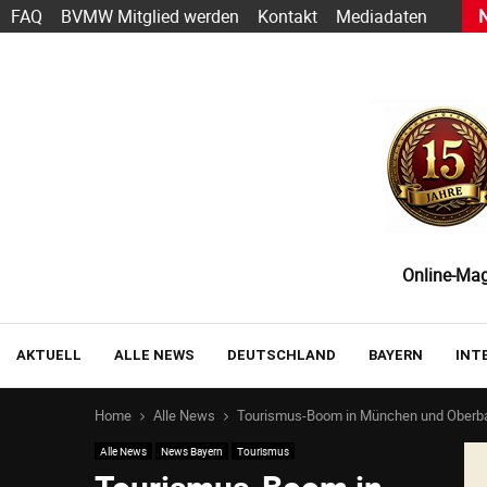
h Sarbacane wird zu Positive User
FAQ
BVMW Mitglied werden
Kontakt
Mediadaten
Online-Maga
AKTUELL
ALLE NEWS
DEUTSCHLAND
BAYERN
INT
Home
Alle News
Tourismus-Boom in München und Oberb
Alle News
News Bayern
Tourismus