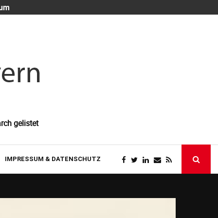
 um
Die unsichtb
rch gelistet
IMPRESSUM & DATENSCHUTZ