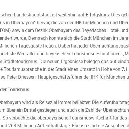
ischen Landeshauptstadt ist weiterhin auf Erfolgskurs: Dies geht
us in Oberbayern“ hervor, die von der IHK für München und Obe
TOM) sowie dem Bezirk Oberbayern des Bayerischen Hotel- und
entiert wurde. Demnach konnte sich die Stadt München im Jahr 
illionen Tagesgäste freuen. Dabei hat jeder Übernachtungsgast
höchste Wert aller oberbayerischen Tourismusdestinationen. „
im Städtetourismus. Die neuen Ergebnisse belegen das auf eindr
ie Tourismusbranche in der Stadt einen Umsatz in Höhe von 7,1 M
, so Peter Driessen, Hauptgeschäftsführer der IHK für München 
t der Tourismus
erbayern wird als Reiseziel immer beliebter: Die Aufenthaltsta
um über ein Drittel gestiegen und auch die Zahl der Übernachtun
. So verbuchte die oberbayerische Tourismuswirtschaft für das
und 263 Millionen Aufenthaltstage. Ebenso sind die Ausgaben 