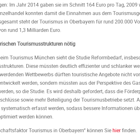
gen: Im Jahr 2014 gaben sie im Schnitt 164 Euro pro Tag, 2009
inzelhandel konnten damit die Einnahmen aus dem Tourismusge
nsgesamt steht der Tourismus in Oberbayern für rund 200.000 Vol
n rund 1,3 Milliarden Euro.
rischen Tourismusstrukturen nötig
 beim Tourismus München sieht die Studie Reformbedarf, insbes
trukturen. Diese müssten deutlich effizienter und schlanker we
r werdenden Wettbewerbs dürften touristische Angebote nicht vo
entwickelt werden, sondern müssten aus der Perspektive des G
erden, so die Studie. Es wird deshalb gefordert, dass die Förderp
hlüsse sowie mehr Beteiligung der Tourismusbetriebe setzt. A
systematisch erfasst werden, sodass bessere Informationen übe
timiert werden können.
tschaftsfaktor Tourismus in Oberbayern“ können Sie
hier
finden.