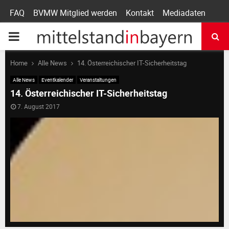
FAQ
BVMW Mitglied werden
Kontakt
Mediadaten
P
R
Home
Alle News
14. Österreichischer IT-Sicherheitstag
Alle News
Eventkalender
Veranstaltungen
I
14. Österreichischer IT-Sicherheitstag
7. August 2017
M
A
R
Y