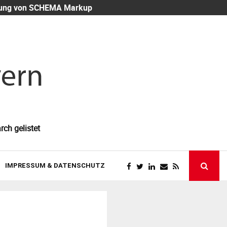
eutung von SCHEMA Markup
Mitarbeiter-
rch gelistet
IMPRESSUM & DATENSCHUTZ