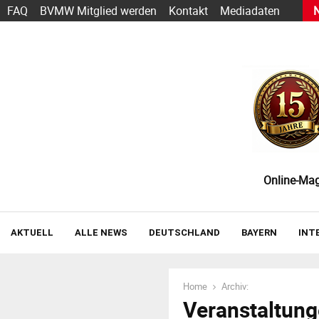
s heute schon funktioniert — und wie der Einstieg gelingt
FAQ
BVMW Mitglied werden
Kontakt
Mediadaten
Online-Maga
AKTUELL
ALLE NEWS
DEUTSCHLAND
BAYERN
INT
Home
Archiv:
Veranstaltun