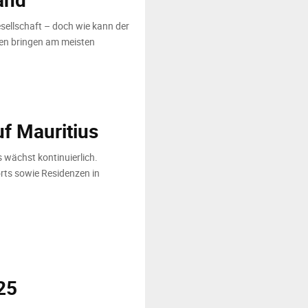
esellschaft – doch wie kann der
en bringen am meisten
uf Mauritius
 wächst kontinuierlich.
orts sowie Residenzen in
25