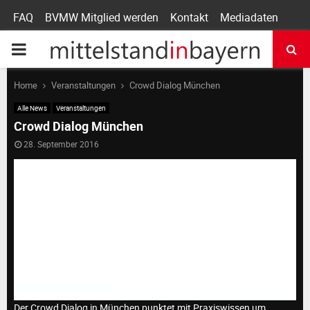
FAQ
BVMW Mitglied werden
Kontakt
Mediadaten
P
R
Home
Veranstaltungen
Crowd Dialog München
Alle News
Veranstaltungen
I
Crowd Dialog München
28. September 2016
M
A
R
Y
Der Crowd Dialog in München punktet mit Praxiswissen um