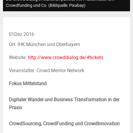
M
Crowdfunding und Co. (Bildquelle: Pixabay)
E
N
01
Dez.
2016
Ort: IHK München und Oberbayern
U
Website:
http://www.crowddialog.de/#tickets
Veranstalter: Crowd Mentor Network
Fokus Mittelstand
Digitaler Wandel und Business Transformation in der
Praxis
CrowdSourcing, CrowdFunding und CrowdInnovation