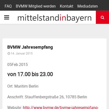
FAQ
BVMW Mitglied werden
Kontakt
Mediadaten
P
R
I
BVMW Jahresempfang
14. Januar 2015
M
05
Feb.
2015
A
von 17.00 bis 23.00
R
Ort: Maritim Berlin
Y
Anschrift: Stauffenbergstraße 26, 10785 Berlin
Website:
http://www.bvmw.de/bvmw-jahresempfang-